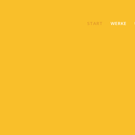
START
WERKE